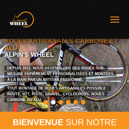
ROUES ARTISANALES CARBONE ET
ALU
ALPIN'S WHEEL
DEPUIS 2012, NOUS ASSEMBLONS DES ROUES SUR-
MESURE ENTIÈREMENT PERSONNALISÉES ET MONTÉES
À LA MAIN PAR UN ARTISAN PASSIONNÉ.
TOUT MONTAGE DE ROUES ARTISANALES POSSIBLE :
ROUTE, VTT, PISTE, GRAVEL, CYCLOCROSS. ROUES
CARBONE OU ALU.
BIENVENUE
SUR NOTRE